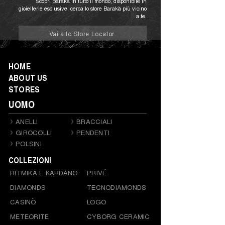
Scopri Barakà in tutto il mondo, disponibile in
gioiellerie esclusive: cerca lo store Barakà più vicino
a te.
Vai allo Store Locator
HOME
ABOUT US
STORES
UOMO
ANELLI
BRACCIALI
GIROCOLLI
PENDENTI
POLSINI
COLLEZIONI
RITMIKA E KARDANO
PRIVÉ
DIAMONDS
TECNODIAMONDS
CASINÒ
LOGO
METEORITE
CYBORG CERAMIC