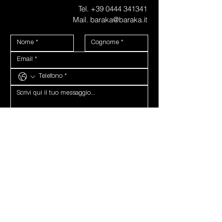
Tel.
+39 0444 341341
Mail. baraka@baraka.it
PRIVACY
Dichiaro di avere compiuto sedici anni, e se minore 
di sedici, di essere stato autorizzato dal titolare della 
responsabilità genitoriale, pertanto acconsento al 
trattamento dei miei dati personali così come indicato 
nella 
Privacy Policy.
Acconsento
*
COMUNICAZIONI
Acconsento al trattamento dei miei dati personali. Per 
l’inoltro della newsletter, le comunicazioni via telefono 
(sms, WhatsApp, telefonata vocale)