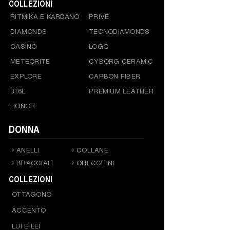
COLLEZIONI
RITMIKA E KARDANO
PRIVÉ
DIAMONDS
TECNODIAMONDS
CASINÒ
LOGO
METEORITE
CYBORG CERAMIC
EXPLORE
CARBON FIBER
316L
PREMIUM LEATHER
HONOR
DONNA
ANELLI
COLLANE
BRACCIALI
ORECCHINI
COLLEZIONI
OTTAGONO
ACCENTO
LUI E LEI