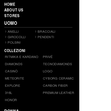
HOME
ABOUT US
STORES
UOMO
ANELLI
BRACCIALI
GIROCOLLI
PENDENTI
POLSINI
COLLEZIONI
RITMIKA E KARDANO
PRIVÉ
DIAMONDS
TECNODIAMONDS
CASINÒ
LOGO
METEORITE
CYBORG CERAMIC
EXPLORE
CARBON FIBER
316L
PREMIUM LEATHER
HONOR