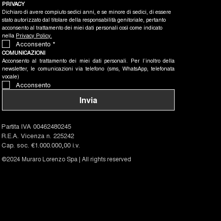
PRIVACY
Dichiaro di avere compiuto sedici anni, e se minore di sedici, di essere 
stato autorizzato dal titolare della responsabilità genitoriale, pertanto 
acconsento al trattamento dei miei dati personali così come indicato 
nella 
Privacy Policy.
Acconsento
*
COMUNICAZIONI
Acconsento al trattamento dei miei dati personali. Per l’inoltro della 
newsletter, le comunicazioni via telefono (sms, WhatsApp, telefonata 
vocale)
Acconsento
Invia
Partita IVA 00462480245
R.E.A. Vicenza n. 225242
Cap. soc. €1.000.000,00 i.v.
©2024 Muraro Lorenzo Spa | All rights reserved