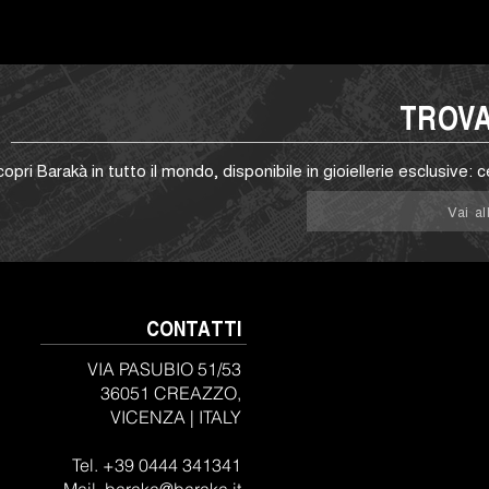
TROV
opri Barakà in tutto il mondo, disponibile in gioiellerie esclusive: c
Vai a
CONTATTI
VIA PASUBIO 51/53
36051 CREAZZO,
VICENZA |
ITALY
Tel. +39 0444 341341