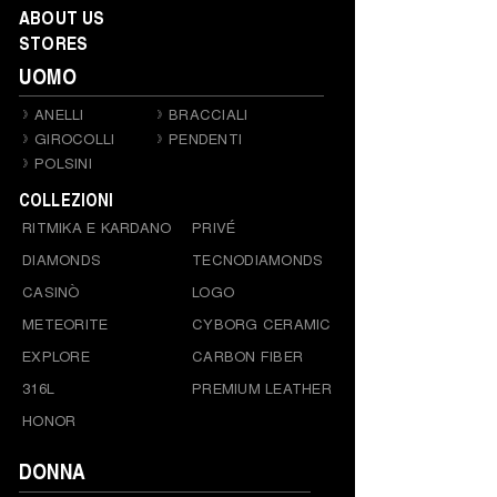
ABOUT US
STORES
UOMO
ANELLI
BRACCIALI
GIROCOLLI
PENDENTI
POLSINI
COLLEZIONI
RITMIKA E KARDANO
PRIVÉ
DIAMONDS
TECNODIAMONDS
CASINÒ
LOGO
METEORITE
CYBORG CERAMIC
EXPLORE
CARBON FIBER
316L
PREMIUM LEATHER
HONOR
DONNA