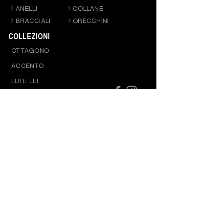
ANELLI
COLLANE
BRACCIALI
ORECCHINI
COLLEZIONI
OTTAGONO
ACCENTO
LUI E LEI
CONTATTI
VIA PASUBIO 51/53
36051 CREAZZO, VICENZA |
ITALY
Tel.
+39 0444 341341
Mail. baraka@baraka.it