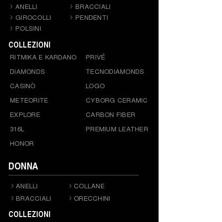
ANELLI
BRACCIALI
GIROCOLLI
PENDENTI
POLSINI
COLLEZIONI
RITMIKA E KARDANO
PRIVÉ
DIAMONDS
TECNODIAMONDS
CASINÒ
LOGO
METEORITE
CYBORG CERAMIC
EXPLORE
CARBON FIBER
316L
PREMIUM LEATHER
HONOR
DONNA
ANELLI
COLLANE
BRACCIALI
ORECCHINI
COLLEZIONI