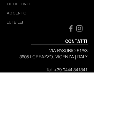
OTTAGONO
ACCENTO
LUI E LEI
CONTATTI
VIA PASUBIO 51/53
36051 CREAZZO, VICENZA |
ITALY
Tel.
+39 0444 341341
Mail. baraka@baraka.it