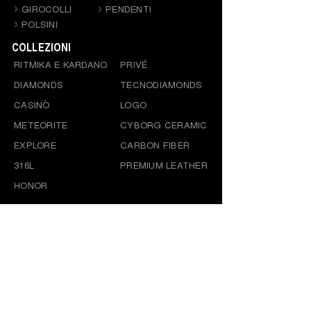
GIROCOLLI
PENDENTI
POLSINI
COLLEZIONI
RITMIKA E KARDANO
PRIVÉ
DIAMONDS
TECNODIAMONDS
CASINÒ
LOGO
METEORITE
CYBORG CERAMIC
EXPLORE
CARBON FIBER
316L
PREMIUM LEATHER
HONOR
DONNA
ANELLI
COLLANE
BRACCIALI
ORECCHINI
COLLEZIONI
OTTAGONO