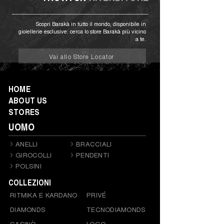
Scopri Barakà in tutto il mondo, disponibile in
gioiellerie esclusive: cerca lo store Barakà più vicino
a te.
Vai allo Store Locator
HOME
ABOUT US
STORES
UOMO
ANELLI
BRACCIALI
GIROCOLLI
PENDENTI
POLSINI
COLLEZIONI
RITMIKA E KARDANO
PRIVÉ
DIAMONDS
TECNODIAMONDS
CASINÒ
LOGO