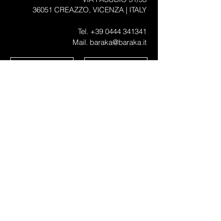
36051 CREAZZO, VICENZA |
ITALY
Tel.
+39 0444 341341
Mail. baraka@baraka.it
PRIVACY
Dichiaro di avere compiuto sedici anni, e se minore 
di sedici, di essere stato autorizzato dal titolare della 
responsabilità genitoriale, pertanto acconsento al 
trattamento dei miei dati personali così come indicato 
nella 
Privacy Policy.
Acconsento
*
COMUNICAZIONI