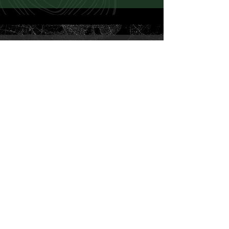
TROVA UN
RIVENDITORE
Scopri Barakà in tutto il mondo, disponibile in
gioiellerie esclusive: cerca lo store Barakà più vicino
a te.
Vai allo Store Locator
HOME
ABOUT US
STORES
UOMO
ANELLI
BRACCIALI
GIROCOLLI
PENDENTI