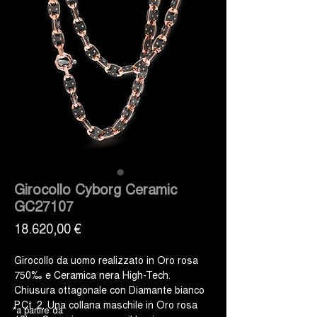
Girocollo Cyborg Ceramic
GC27107
Prezzo
18.620,00 €
Girocollo da uomo realizzato in Oro rosa
750‰ e Ceramica nera High-Tech.
Chiusura ottagonale con Diamante bianco
P.Ct. 2. Una collana maschile in Oro rosa
*a partire da