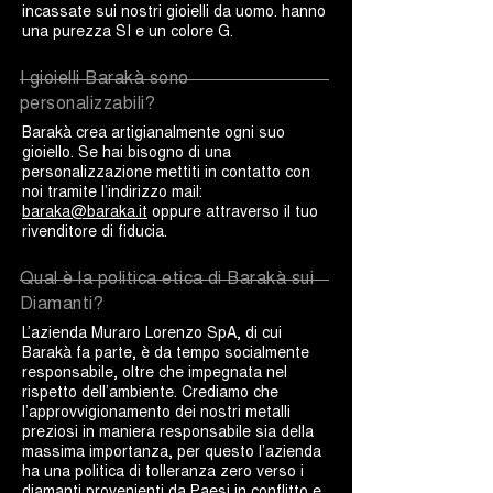
incassate sui nostri gioielli da uomo. hanno
una purezza SI e un colore G.
I gioielli Barakà sono
personalizzabili?
Barakà crea artigianalmente ogni suo
gioiello. Se hai bisogno di una
personalizzazione mettiti in contatto con
noi tramite l’indirizzo mail:
baraka@baraka.it
oppure attraverso il tuo
rivenditore di fiducia.
Qual è la politica etica di Barakà sui
Diamanti?
L’azienda Muraro Lorenzo SpA, di cui
Barakà fa parte, è da tempo socialmente
responsabile, oltre che impegnata nel
rispetto dell’ambiente. Crediamo che
l’approvvigionamento dei nostri metalli
preziosi in maniera responsabile sia della
massima importanza, per questo l’azienda
ha una politica di tolleranza zero verso i
diamanti provenienti da Paesi in conflitto e