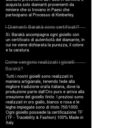
acquista solo diamanti provenienti da
miniere che si trovano in Paesi che
partecipano al Processo di Kimberley.
I Diamanti Barakà sono certificati?
Sì. Barakà accompagna ogni gioiello con
un certificato di autenticità del diamante, in
cui ne viene dichiarata la purezza, il colore
e la caratura.
Come vengono realizzati i gioielli
Barakà?
Tutti i nostri gioielli sono realizzati in
maniera artigianale, tenendo fede alla
migliore tradizione orafa italiana, dove la
produzione parte dall'Oro puro e arriva alla
creazione del gioiello finito. I preziosi sono
realizzati in oro giallo, bianco e rosa e le
leghe impiegate sono di titolo 750/1000.
Ogni gioiello possiede la certificazione TF
(TF - Tracebility & Fashion) 100% Made in
Italy.