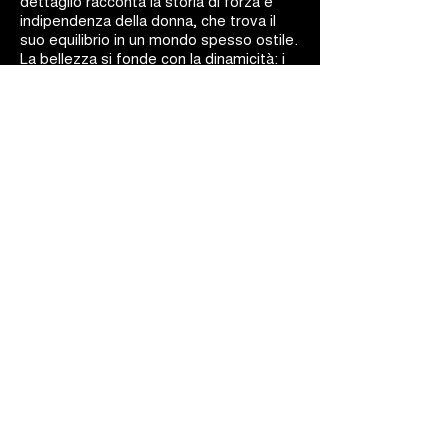
dettaglio racconta la storia di forza e
indipendenza della donna, che trova il
suo equilibrio in un mondo spesso ostile.
La bellezza si fonde con la dinamicità: i
gioielli Barakà sono capolavori d'arte
ingegneristica.
BARAKÀ GIOIELLI
IDENTITÀ E PASSIONE