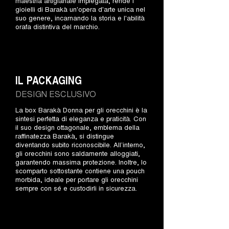
maestria artigianale impiegata, rende i
gioielli di Barakà un'opera d'arte unica nel
suo genere, incarnando la storia e l'abilità
orafa distintiva del marchio.
IL PACKAGING
DESIGN ESCLUSIVO
La box Barakà Donna per gli orecchini è la
sintesi perfetta di eleganza e praticità. Con
il suo design ottagonale, emblema della
raffinatezza Barakà, si distingue
diventando subito riconoscibile. All’interno,
gli orecchini sono saldamente alloggiati,
garantendo massima protezione. Inoltre, lo
scomparto sottostante contiene una pouch
morbida, ideale per portare gli orecchini
sempre con sé e custodirli in sicurezza.