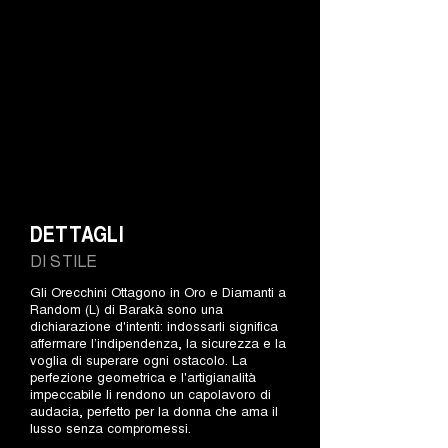
DETTAGLI
DI STILE
Gli Orecchini Ottagono in Oro e Diamanti a
Random (L) di Barakà sono una
dichiarazione d'intenti: indossarli significa
affermare l’indipendenza, la sicurezza e la
voglia di superare ogni ostacolo. La
perfezione geometrica e l'artigianalità
impeccabile li rendono un capolavoro di
audacia, perfetto per la donna che ama il
lusso senza compromessi.