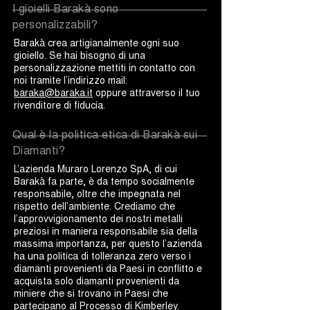
I gioielli Barakà sono
personalizzabili?
Barakà crea artigianalmente ogni suo
gioiello. Se hai bisogno di una
personalizzazione mettiti in contatto con
noi tramite l’indirizzo mail:
baraka@baraka.it
oppure attraverso il tuo
rivenditore di fiducia.
Qual è la politica etica di Barakà sui
Diamanti?
L’azienda Muraro Lorenzo SpA, di cui
Barakà fa parte, è da tempo socialmente
responsabile, oltre che impegnata nel
rispetto dell’ambiente. Crediamo che
l’approvvigionamento dei nostri metalli
preziosi in maniera responsabile sia della
massima importanza, per questo l’azienda
ha una politica di tolleranza zero verso i
diamanti provenienti da Paesi in conflitto e
acquista solo diamanti provenienti da
miniere che si trovano in Paesi che
partecipano al Processo di Kimberley.