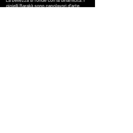
gioielli Barakà sono capolavori d'arte
ingegneristica.
BARAKÀ GIOIELLI
IDENTITÀ E PASSIONE
Tutti i gioielli Barakà sono sinonimo del
più prestigioso Made in Italy creativo.
Grazie ad uno staff altamente