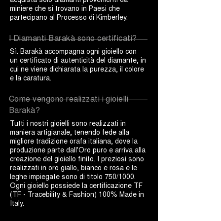
miniere che si trovano in Paesi che
partecipano al Processo di Kimberley.
I Diamanti Barakà sono certificati?
Sì. Barakà accompagna ogni gioiello con
un certificato di autenticità del diamante, in
cui ne viene dichiarata la purezza, il colore
e la caratura.
Come vengono realizzati i gioielli
Barakà?
Tutti i nostri gioielli sono realizzati in
maniera artigianale, tenendo fede alla
migliore tradizione orafa italiana, dove la
produzione parte dall'Oro puro e arriva alla
creazione del gioiello finito. I preziosi sono
realizzati in oro giallo, bianco e rosa e le
leghe impiegate sono di titolo 750/1000.
Ogni gioiello possiede la certificazione TF
(TF - Tracebility & Fashion) 100% Made in
Italy.