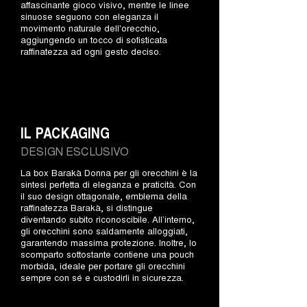
affascinante gioco visivo, mentre le linee
sinuose seguono con eleganza il
movimento naturale dell'orecchio,
aggiungendo un tocco di sofisticata
raffinatezza ad ogni gesto deciso.
IL PACKAGING
DESIGN ESCLUSIVO
La box Barakà Donna per gli orecchini è la
sintesi perfetta di eleganza e praticità. Con
il suo design ottagonale, emblema della
raffinatezza Barakà, si distingue
diventando subito riconoscibile. All’interno,
gli orecchini sono saldamente alloggiati,
garantendo massima protezione. Inoltre, lo
scomparto sottostante contiene una pouch
morbida, ideale per portare gli orecchini
sempre con sé e custodirli in sicurezza.