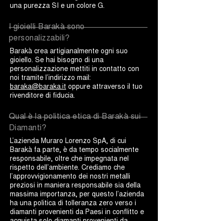
una purezza SI e un colore G.
I gioielli Barakà sono
personalizzabili?
Barakà crea artigianalmente ogni suo
gioiello. Se hai bisogno di una
personalizzazione mettiti in contatto con
noi tramite l’indirizzo mail:
baraka@baraka.it
oppure attraverso il tuo
rivenditore di fiducia.
Qual è la politica etica di Barakà sui
Diamanti?
L’azienda Muraro Lorenzo SpA, di cui
Barakà fa parte, è da tempo socialmente
responsabile, oltre che impegnata nel
rispetto dell’ambiente. Crediamo che
l’approvvigionamento dei nostri metalli
preziosi in maniera responsabile sia della
massima importanza, per questo l’azienda
ha una politica di tolleranza zero verso i
diamanti provenienti da Paesi in conflitto e
acquista solo diamanti provenienti da