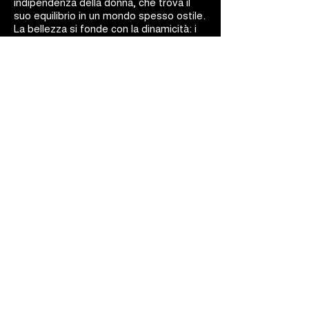
indipendenza della donna, che trova il
suo equilibrio in un mondo spesso ostile.
La bellezza si fonde con la dinamicità: i
gioielli Barakà sono capolavori d'arte
ingegneristica.
BARAKÀ GIOIELLI
IDENTITÀ E PASSIONE
Tutti i gioielli Barakà sono sinonimo del