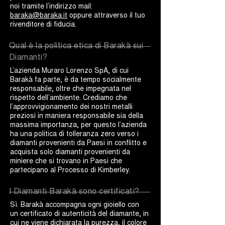
noi tramite l’indirizzo mail:
baraka@baraka.it
oppure attraverso il tuo
rivenditore di fiducia.
Qual è la politica etica di Barakà sui
Diamanti?
L’azienda Muraro Lorenzo SpA, di cui
Barakà fa parte, è da tempo socialmente
responsabile, oltre che impegnata nel
rispetto dell’ambiente. Crediamo che
l’approvvigionamento dei nostri metalli
preziosi in maniera responsabile sia della
massima importanza, per questo l’azienda
ha una politica di tolleranza zero verso i
diamanti provenienti da Paesi in conflitto e
acquista solo diamanti provenienti da
miniere che si trovano in Paesi che
partecipano al Processo di Kimberley.
I Diamanti Barakà sono certificati?
Sì. Barakà accompagna ogni gioiello con
un certificato di autenticità del diamante, in
cui ne viene dichiarata la purezza, il colore