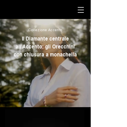
Collezione Accento
Il Diamante centrale
all’Accento: gli Orecchini
con chiusura a monachella