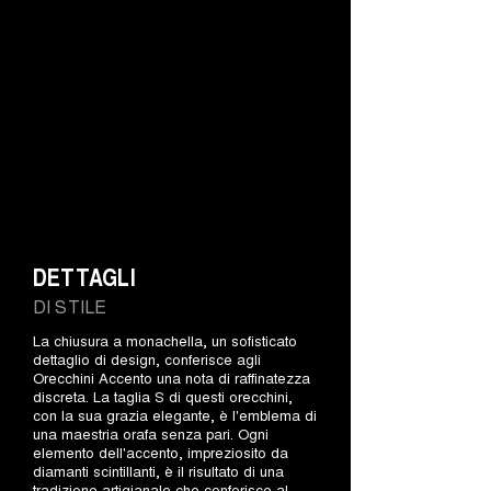
DETTAGLI
DI STILE
La chiusura a monachella, un sofisticato
dettaglio di design, conferisce agli
Orecchini Accento una nota di raffinatezza
discreta. La taglia S di questi orecchini,
con la sua grazia elegante, è l'emblema di
una maestria orafa senza pari. Ogni
elemento dell'accento, impreziosito da
diamanti scintillanti, è il risultato di una
tradizione artigianale che conferisce al