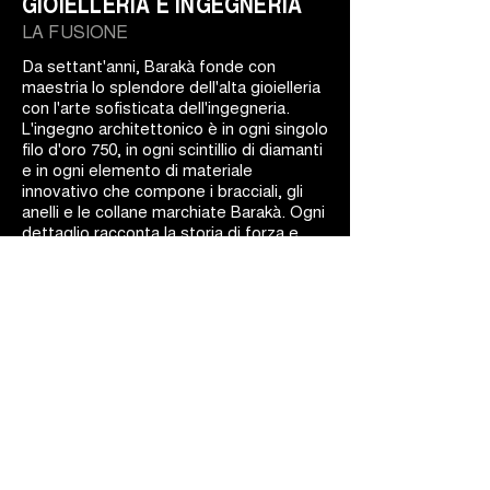
GIOIELLERIA E INGEGNERIA
LA FUSIONE
Da settant'anni, Barakà fonde con
maestria lo splendore dell'alta gioielleria
con l'arte sofisticata dell'ingegneria.
L'ingegno architettonico è in ogni singolo
filo d'oro 750, in ogni scintillio di diamanti
e in ogni elemento di materiale
innovativo che compone i bracciali, gli
anelli e le collane marchiate Barakà. Ogni
dettaglio racconta la storia di forza e
indipendenza della donna, che trova il
suo equilibrio in un mondo spesso ostile.
La bellezza si fonde con la dinamicità: i
gioielli Barakà sono capolavori d'arte
ingegneristica.