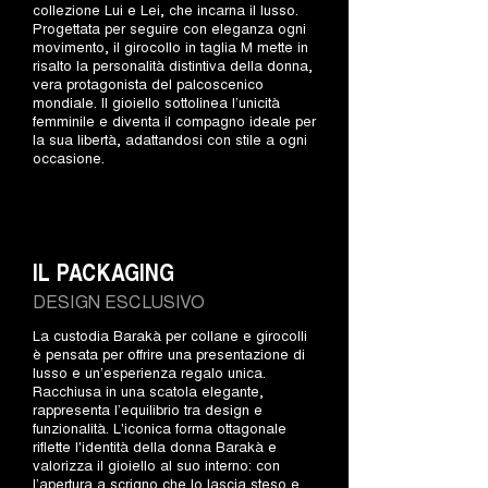
collezione Lui e Lei, che incarna il lusso.
Progettata per seguire con eleganza ogni
movimento, il girocollo in taglia M mette in
risalto la personalità distintiva della donna,
vera protagonista del palcoscenico
mondiale. Il gioiello sottolinea l’unicità
femminile e diventa il compagno ideale per
la sua libertà, adattandosi con stile a ogni
occasione.
IL PACKAGING
DESIGN ESCLUSIVO
La custodia Barakà per collane e girocolli
è pensata per offrire una presentazione di
lusso e un’esperienza regalo unica.
Racchiusa in una scatola elegante,
rappresenta l’equilibrio tra design e
funzionalità. L'iconica forma ottagonale
riflette l'identità della donna Barakà e
valorizza il gioiello al suo interno: con
l’apertura a scrigno che lo lascia steso e