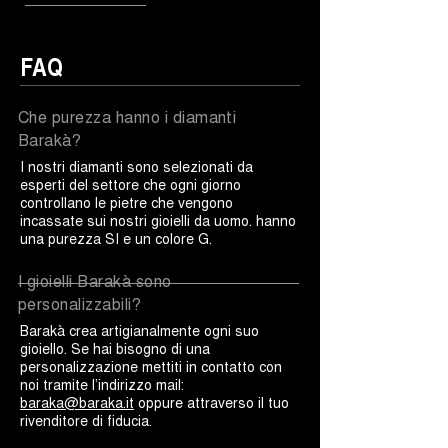
FAQ
Che purezza hanno i diamanti
Barakà?
I nostri diamanti sono selezionati da
esperti del settore che ogni giorno
controllano le pietre che vengono
incassate sui nostri gioielli da uomo. hanno
una purezza SI e un colore G.
I gioielli Barakà sono
personalizzabili?
Barakà crea artigianalmente ogni suo
gioiello. Se hai bisogno di una
personalizzazione mettiti in contatto con
noi tramite l’indirizzo mail:
baraka@baraka.it
oppure attraverso il tuo
rivenditore di fiducia.