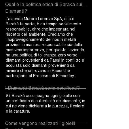
Qual è la politica etica di Barakà sui
Diamanti?
L’azienda Muraro Lorenzo SpA, di cui
Barakà fa parte, è da tempo socialmente
responsabile, oltre che impegnata nel
rispetto dell’ambiente. Crediamo che
l’approvvigionamento dei nostri metalli
preziosi in maniera responsabile sia della
massima importanza, per questo l’azienda
ha una politica di tolleranza zero verso i
diamanti provenienti da Paesi in conflitto e
acquista solo diamanti provenienti da
miniere che si trovano in Paesi che
partecipano al Processo di Kimberley.
I Diamanti Barakà sono certificati?
Sì. Barakà accompagna ogni gioiello con
un certificato di autenticità del diamante, in
cui ne viene dichiarata la purezza, il colore
e la caratura.
Come vengono realizzati i gioielli