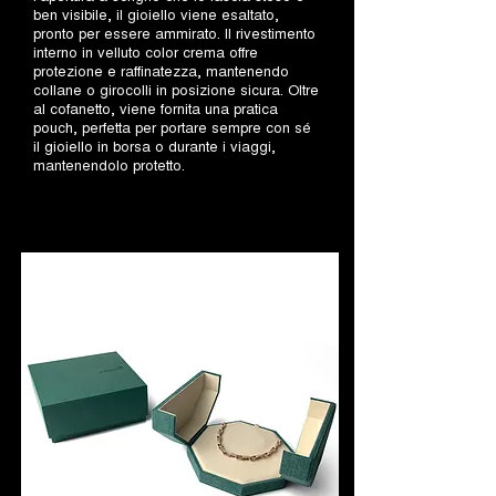
ben visibile, il gioiello viene esaltato,
pronto per essere ammirato. Il rivestimento
interno in velluto color crema offre
protezione e raffinatezza, mantenendo
collane o girocolli in posizione sicura. Oltre
al cofanetto, viene fornita una pratica
pouch, perfetta per portare sempre con sé
il gioiello in borsa o durante i viaggi,
mantenendolo protetto.