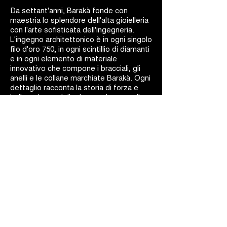
Da settant'anni, Barakà fonde con
maestria lo splendore dell'alta gioielleria
con l'arte sofisticata dell'ingegneria.
L'ingegno architettonico è in ogni singolo
filo d'oro 750, in ogni scintillio di diamanti
e in ogni elemento di materiale
innovativo che compone i bracciali, gli
anelli e le collane marchiate Barakà. Ogni
dettaglio racconta la storia di forza e
indipendenza della donna, che trova il
suo equilibrio in un mondo spesso ostile.
La bellezza si fonde con la dinamicità: i
gioielli Barakà sono capolavori d'arte
ingegneristica.