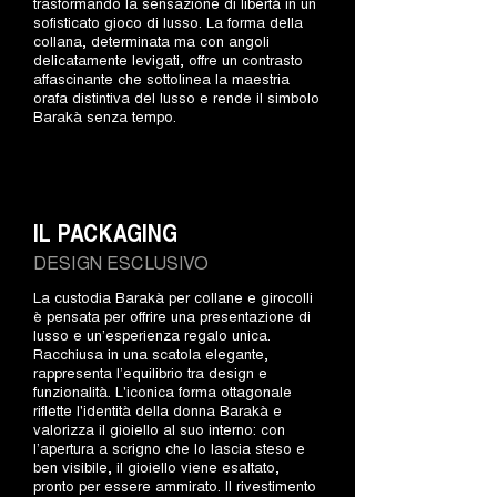
trasformando la sensazione di libertà in un
sofisticato gioco di lusso. La forma della
collana, determinata ma con angoli
delicatamente levigati, offre un contrasto
affascinante che sottolinea la maestria
orafa distintiva del lusso e rende il simbolo
Barakà senza tempo.
IL PACKAGING
DESIGN ESCLUSIVO
La custodia Barakà per collane e girocolli
è pensata per offrire una presentazione di
lusso e un’esperienza regalo unica.
Racchiusa in una scatola elegante,
rappresenta l’equilibrio tra design e
funzionalità. L'iconica forma ottagonale
riflette l'identità della donna Barakà e
valorizza il gioiello al suo interno: con
l’apertura a scrigno che lo lascia steso e
ben visibile, il gioiello viene esaltato,
pronto per essere ammirato. Il rivestimento