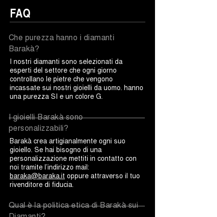
FAQ
Che purezza hanno i diamanti
Barakà?
I nostri diamanti sono selezionati da
esperti del settore che ogni giorno
controllano le pietre che vengono
incassate sui nostri gioielli da uomo. hanno
una purezza SI e un colore G.
I gioielli Barakà sono
personalizzabili?
Barakà crea artigianalmente ogni suo
gioiello. Se hai bisogno di una
personalizzazione mettiti in contatto con
noi tramite l’indirizzo mail:
baraka@baraka.it
oppure attraverso il tuo
rivenditore di fiducia.
Qual è la politica etica di Barakà sui
Diamanti?