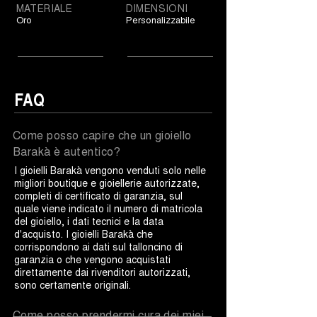
MATERIALE
DIMENSIONI
Oro
Personalizzabile
FAQ
Come posso capire che un gioiello
Barakà è autentico?
I gioielli Barakà vengono venduti solo nelle
migliori boutique e gioiellerie autorizzate,
completi di certificato di garanzia, sul
quale viene indicato il numero di matricola
del gioiello, i dati tecnici e la data
d'acquisto. I gioielli Barakà che
corrispondono ai dati sul talloncino di
garanzia o che vengono acquistati
direttamente dai rivenditori autorizzati,
sono certamente originali.
Come posso prendermi cura dei miei