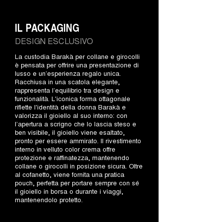
IL PACKAGING
DESIGN ESCLUSIVO
La custodia Barakà per collane e girocolli
è pensata per offrire una presentazione di
lusso e un’esperienza regalo unica.
Racchiusa in una scatola elegante,
rappresenta l’equilibrio tra design e
funzionalità. L'iconica forma ottagonale
riflette l'identità della donna Barakà e
valorizza il gioiello al suo interno: con
l’apertura a scrigno che lo lascia steso e
ben visibile, il gioiello viene esaltato,
pronto per essere ammirato. Il rivestimento
interno in velluto color crema offre
protezione e raffinatezza, mantenendo
collane o girocolli in posizione sicura. Oltre
al cofanetto, viene fornita una pratica
pouch, perfetta per portare sempre con sé
il gioiello in borsa o durante i viaggi,
mantenendolo protetto.