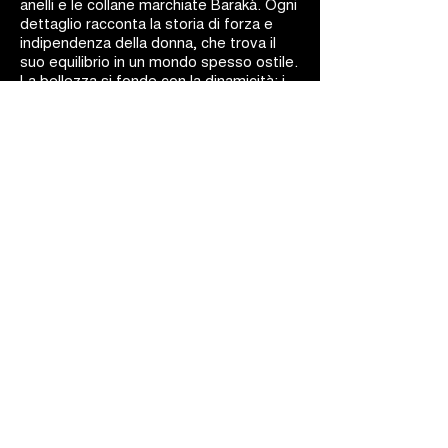
anelli e le collane marchiate Barakà. Ogni
dettaglio racconta la storia di forza e
indipendenza della donna, che trova il
suo equilibrio in un mondo spesso ostile.
La bellezza si fonde con la dinamicità: i
gioielli Barakà sono capolavori d'arte
ingegneristica.
BARAKÀ GIOIELLI