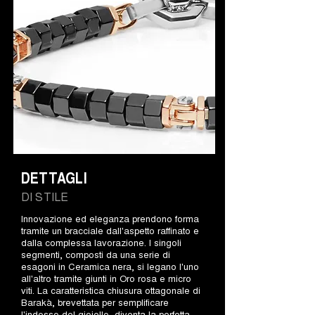
DETTAGLI
DI STILE
Innovazione ed eleganza prendono forma
tramite un bracciale dall'aspetto raffinato e
dalla complessa lavorazione. I singoli
segmenti, composti da una serie di
esagoni in Ceramica nera, si legano l'uno
all'altro tramite giunti in Oro rosa e micro
viti. La caratteristica chiusura ottagonale di
Barakà, brevettata per semplificare
l'indosso del gioiello, diventa la perfetta