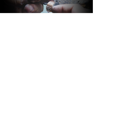
BARAKÀ GIOIELLI
IDENTITÀ E PASSIONE
Tutti i gioielli Barakà sono sinonimo del
più prestigioso Made in Italy creativo.
Grazie ad uno staff altamente
qualificato, composto da più di 80
persone con competenze ed
esperienze diverse, l’azienda è in grado
di seguire l’intero processo di
produzione del gioiello. Gusto italiano,
passione familiare, innovazione e design
sono i valori che contraddistinguono i
Gioielli Barakà, capaci di donare identità
ed eleganza a chi li indossa.