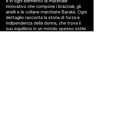
e in ogni elemento di materiale
innovativo che compone i bracciali, gli
anelli e le collane marchiate Barakà. Ogni
dettaglio racconta la storia di forza e
indipendenza della donna, che trova il
suo equilibrio in un mondo spesso ostile.
La bellezza si fonde con la dinamicità: i
gioielli Barakà sono capolavori d'arte
ingegneristica.