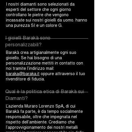
I nostri diamanti sono selezionati da
esperti del settore che ogni giorno
controllano le pietre che vengono
incassate sui nostri gioielli da uomo. hanno
una purezza SI e un colore G.
I gioielli Barakà sono
personalizzabili?
Barakà crea artigianalmente ogni suo
gioiello. Se hai bisogno di una
personalizzazione mettiti in contatto con
noi tramite l’indirizzo mail:
baraka@baraka.it
oppure attraverso il tuo
rivenditore di fiducia.
Qual è la politica etica di Barakà sui
Diamanti?
L’azienda Muraro Lorenzo SpA, di cui
Barakà fa parte, è da tempo socialmente
responsabile, oltre che impegnata nel
rispetto dell’ambiente. Crediamo che
l’approvvigionamento dei nostri metalli