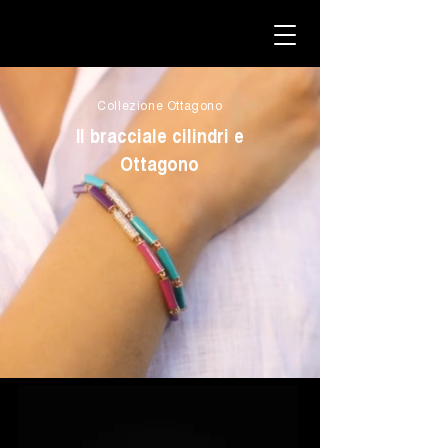
Collezione Ottagono
Il bracciale cilindri e
Ottagono