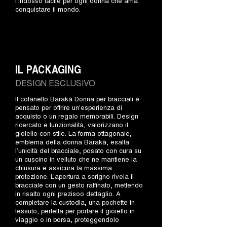
l’indosso facile per ogni donna che ama
conquistare il mondo.
IL PACKAGING
DESIGN ESCLUSIVO
Il cofanetto Barakà Donna per bracciali è
pensato per offrire un'esperienza di
acquisto o un regalo memorabili. Design
ricercato e funzionalità, valorizzano il
gioiello con stile. La forma ottagonale,
emblema della donna Barakà, esalta
l’unicità del bracciale, posato con cura su
un cuscino in velluto che ne mantiene la
chiusura e assicura la massima
protezione. L’apertura a scrigno rivela il
bracciale con un gesto raffinato, mettendo
in risalto ogni prezisoo dettaglio. A
completare la custodia, una pochette in
tessuto, perfetta per portare il gioiello in
viaggio o in borsa, proteggendolo