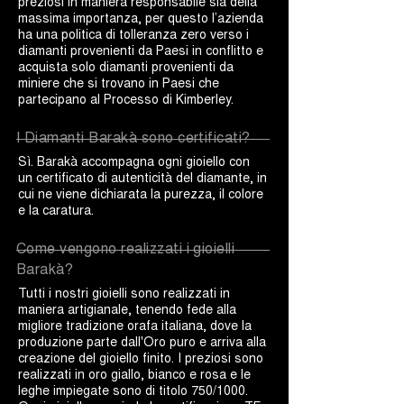
preziosi in maniera responsabile sia della
massima importanza, per questo l’azienda
ha una politica di tolleranza zero verso i
diamanti provenienti da Paesi in conflitto e
acquista solo diamanti provenienti da
miniere che si trovano in Paesi che
partecipano al Processo di Kimberley.
I Diamanti Barakà sono certificati?
Sì. Barakà accompagna ogni gioiello con
un certificato di autenticità del diamante, in
cui ne viene dichiarata la purezza, il colore
e la caratura.
Come vengono realizzati i gioielli
Barakà?
Tutti i nostri gioielli sono realizzati in
maniera artigianale, tenendo fede alla
migliore tradizione orafa italiana, dove la
produzione parte dall'Oro puro e arriva alla
creazione del gioiello finito. I preziosi sono
realizzati in oro giallo, bianco e rosa e le
leghe impiegate sono di titolo 750/1000.