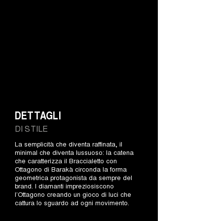
DETTAGLI
DI STILE
La semplicità che diventa raffinata, il
minimal che diventa lussuoso: la catena
che caratterizza il Braccialetto con
Ottagono di Barakà circonda la forma
geometrica protagonista da sempre del
brand. I diamanti impreziosiscono
l’Ottagono creando un gioco di luci che
cattura lo sguardo ad ogni movimento.