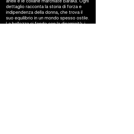
anelli e le collane marchiate Barakà. Ogni
dettaglio racconta la storia di forza e
indipendenza della donna, che trova il
suo equilibrio in un mondo spesso ostile.
La bellezza si fonde con la dinamicità: i
gioielli Barakà sono capolavori d'arte
ingegneristica.
BARAKÀ GIOIELLI