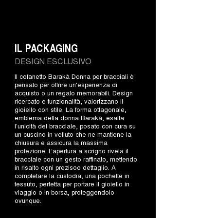
IL PACKAGING
DESIGN ESCLUSIVO
Il cofanetto Barakà Donna per bracciali è
pensato per offrire un'esperienza di
acquisto o un regalo memorabili. Design
ricercato e funzionalità, valorizzano il
gioiello con stile. La forma ottagonale,
emblema della donna Barakà, esalta
l’unicità del bracciale, posato con cura su
un cuscino in velluto che ne mantiene la
chiusura e assicura la massima
protezione. L’apertura a scrigno rivela il
bracciale con un gesto raffinato, mettendo
in risalto ogni prezisoo dettaglio. A
completare la custodia, una pochette in
tessuto, perfetta per portare il gioiello in
viaggio o in borsa, proteggendolo
ovunque.