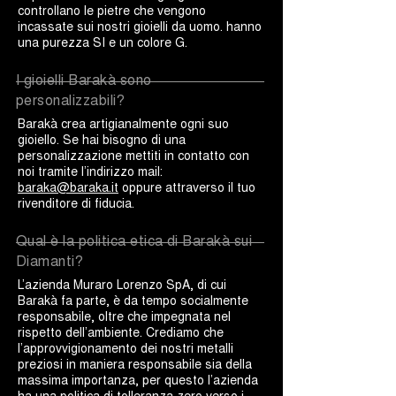
controllano le pietre che vengono
incassate sui nostri gioielli da uomo. hanno
una purezza SI e un colore G.
I gioielli Barakà sono
personalizzabili?
Barakà crea artigianalmente ogni suo
gioiello. Se hai bisogno di una
personalizzazione mettiti in contatto con
noi tramite l’indirizzo mail:
baraka@baraka.it
oppure attraverso il tuo
rivenditore di fiducia.
Qual è la politica etica di Barakà sui
Diamanti?
L’azienda Muraro Lorenzo SpA, di cui
Barakà fa parte, è da tempo socialmente
responsabile, oltre che impegnata nel
rispetto dell’ambiente. Crediamo che
l’approvvigionamento dei nostri metalli
preziosi in maniera responsabile sia della
massima importanza, per questo l’azienda
ha una politica di tolleranza zero verso i