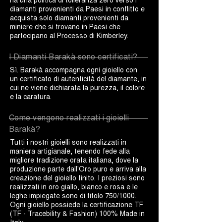
diamanti provenienti da Paesi in conflitto e
acquista solo diamanti provenienti da
miniere che si trovano in Paesi che
partecipano al Processo di Kimberley.
I Diamanti Barakà sono certificati?
Sì. Barakà accompagna ogni gioiello con
un certificato di autenticità del diamante, in
cui ne viene dichiarata la purezza, il colore
e la caratura.
Come vengono realizzati i gioielli
Barakà?
Tutti i nostri gioielli sono realizzati in
maniera artigianale, tenendo fede alla
migliore tradizione orafa italiana, dove la
produzione parte dall'Oro puro e arriva alla
creazione del gioiello finito. I preziosi sono
realizzati in oro giallo, bianco e rosa e le
leghe impiegate sono di titolo 750/1000.
Ogni gioiello possiede la certificazione TF
(TF - Tracebility & Fashion) 100% Made in