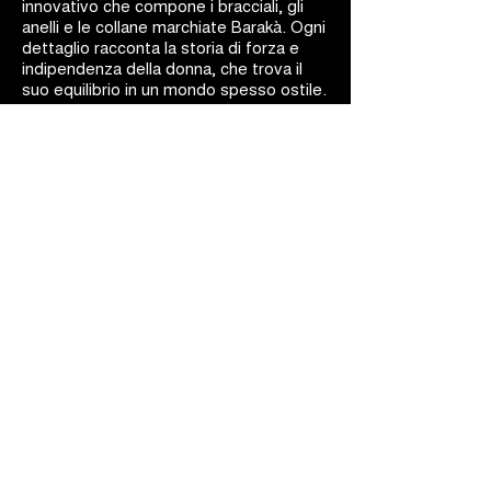
innovativo che compone i bracciali, gli
anelli e le collane marchiate Barakà. Ogni
dettaglio racconta la storia di forza e
indipendenza della donna, che trova il
suo equilibrio in un mondo spesso ostile.
La bellezza si fonde con la dinamicità: i
gioielli Barakà sono capolavori d'arte
ingegneristica.
BARAKÀ GIOIELLI