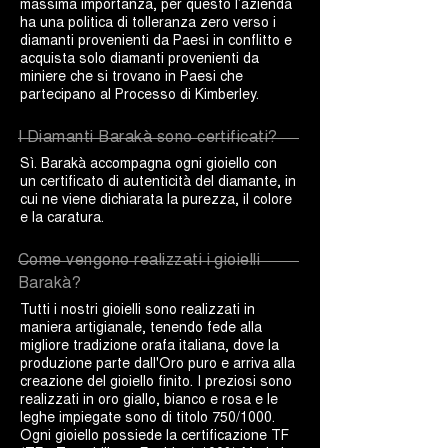
massima importanza, per questo l’azienda
ha una politica di tolleranza zero verso i
diamanti provenienti da Paesi in conflitto e
acquista solo diamanti provenienti da
miniere che si trovano in Paesi che
partecipano al Processo di Kimberley.
I Diamanti Barakà sono certificati?
Sì. Barakà accompagna ogni gioiello con
un certificato di autenticità del diamante, in
cui ne viene dichiarata la purezza, il colore
e la caratura.
Come vengono realizzati i gioielli
Barakà?
Tutti i nostri gioielli sono realizzati in
maniera artigianale, tenendo fede alla
migliore tradizione orafa italiana, dove la
produzione parte dall'Oro puro e arriva alla
creazione del gioiello finito. I preziosi sono
realizzati in oro giallo, bianco e rosa e le
leghe impiegate sono di titolo 750/1000.
Ogni gioiello possiede la certificazione TF