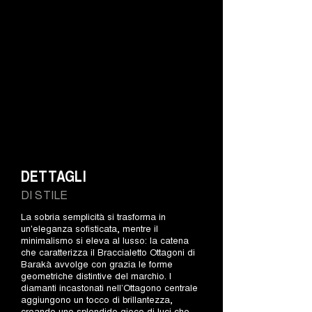
DETTAGLI
DI STILE
La sobria semplicità si trasforma in
un'eleganza sofisticata, mentre il
minimalismo si eleva al lusso: la catena
che caratterizza il Braccialetto Ottagoni di
Barakà avvolge con grazia le forme
geometriche distintive del marchio. I
diamanti incastonati nell’Ottagono centrale
aggiungono un tocco di brillantezza,
creando uno splendido gioco di luci che