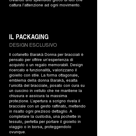
cattura l'attenzione ad ogni movimento.
IL PACKAGING
DESIGN ESCLUSIVO
Il cofanetto Barakà Donna per bracciali è
pensato per offrire un'esperienza di
acquisto o un regalo memorabili. Design
ricercato e funzionalità, valorizzano il
gioiello con stile. La forma ottagonale,
emblema della donna Barakà, esalta
l’unicità del bracciale, posato con cura su
un cuscino in velluto che ne mantiene la
chiusura e assicura la massima
protezione. L’apertura a scrigno rivela il
bracciale con un gesto raffinato, mettendo
in risalto ogni prezisoo dettaglio. A
completare la custodia, una pochette in
tessuto, perfetta per portare il gioiello in
viaggio o in borsa, proteggendolo
ovunque.