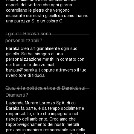
esperti del settore che ogni giorno
controllano le pietre che vengono
incassate sui nostri gioielli da uomo. hanno
una purezza SI e un colore G.
I gioielli Barakà sono
personalizzabili?
Barakà crea artigianalmente ogni suo
gioiello. Se hai bisogno di una
personalizzazione mettiti in contatto con
noi tramite l’indirizzo mail:
baraka@baraka.it
oppure attraverso il tuo
rivenditore di fiducia.
Qual è la politica etica di Barakà sui
Diamanti?
L’azienda Muraro Lorenzo SpA, di cui
Barakà fa parte, è da tempo socialmente
responsabile, oltre che impegnata nel
rispetto dell’ambiente. Crediamo che
l’approvvigionamento dei nostri metalli
preziosi in maniera responsabile sia della