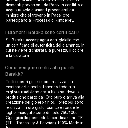
diamanti provenienti da Paesi in conflitto e
acquista solo diamanti provenienti da
miniere che si trovano in Paesi che
partecipano al Processo di Kimberley.
I Diamanti Barakà sono certificati?
Sì. Barakà accompagna ogni gioiello con
un certificato di autenticità del diamante, in
cui ne viene dichiarata la purezza, il colore
e la caratura.
Come vengono realizzati i gioielli
Barakà?
Tutti i nostri gioielli sono realizzati in
maniera artigianale, tenendo fede alla
migliore tradizione orafa italiana, dove la
produzione parte dall'Oro puro e arriva alla
creazione del gioiello finito. I preziosi sono
realizzati in oro giallo, bianco e rosa e le
leghe impiegate sono di titolo 750/1000.
Ogni gioiello possiede la certificazione TF
(TF - Tracebility & Fashion) 100% Made in
Italy.