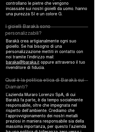
controllano le pietre che vengono
incassate sui nostri gioielli da uomo. hanno
una purezza SI e un colore G.
I gioielli Barakà sono
personalizzabili?
Barakà crea artigianalmente ogni suo
gioiello. Se hai bisogno di una
personalizzazione mettiti in contatto con
noi tramite l’indirizzo mail:
baraka@baraka.it
oppure attraverso il tuo
rivenditore di fiducia.
Qual è la politica etica di Barakà sui
Diamanti?
L’azienda Muraro Lorenzo SpA, di cui
Barakà fa parte, è da tempo socialmente
responsabile, oltre che impegnata nel
rispetto dell’ambiente. Crediamo che
l’approvvigionamento dei nostri metalli
preziosi in maniera responsabile sia della
massima importanza, per questo l’azienda
ha una politica di tolleranza zero verso i