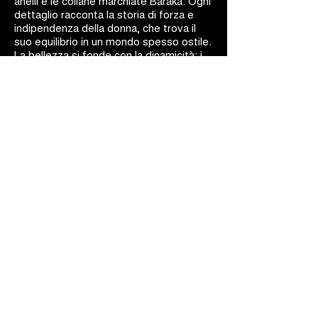
anelli e le collane marchiate Barakà. Ogni
dettaglio racconta la storia di forza e
indipendenza della donna, che trova il
suo equilibrio in un mondo spesso ostile.
La bellezza si fonde con la dinamicità: i
gioielli Barakà sono capolavori d'arte
ingegneristica.
BARAKÀ GIOIELLI