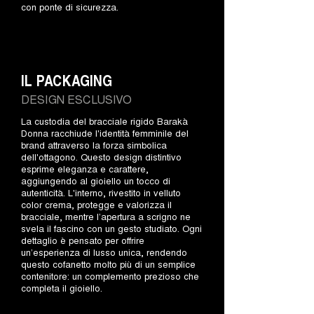
con ponte di sicurezza.
IL PACKAGING
DESIGN ESCLUSIVO
La custodia del bracciale rigido Barakà
Donna racchiude l'identità femminile del
brand attraverso la forza simbolica
dell'ottagono. Questo design distintivo
esprime eleganza e carattere,
aggiungendo al gioiello un tocco di
autenticità. L'interno, rivestito in velluto
color crema, protegge e valorizza il
bracciale, mentre l’apertura a scrigno ne
svela il fascino con un gesto studiato. Ogni
dettaglio è pensato per offrire
un’esperienza di lusso unica, rendendo
questo cofanetto molto più di un semplice
contenitore: un complemento prezioso che
completa il gioiello.