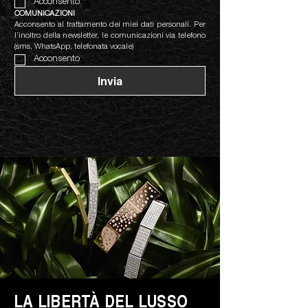
Acconsento
*
COMUNICAZIONI
Acconsento al trattamento dei miei dati personali. Per 
l’inoltro della newsletter, le comunicazioni via telefono 
(sms, WhatsApp, telefonata vocale)
Acconsento
Invia
LA LIBERTÀ DEL LUSSO