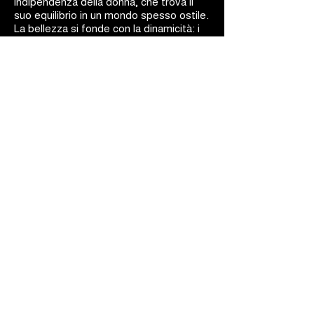
indipendenza della donna, che trova il
suo equilibrio in un mondo spesso ostile.
La bellezza si fonde con la dinamicità: i
gioielli Barakà sono capolavori d'arte
ingegneristica.
BARAKÀ GIOIELLI
IDENTITÀ E PASSIONE
Tutti i gioielli Barakà sono sinonimo del