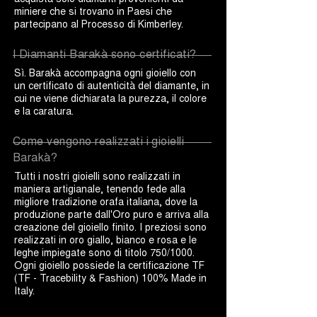
miniere che si trovano in Paesi che
partecipano al Processo di Kimberley.
I Diamanti Barakà sono certificati?
Sì. Barakà accompagna ogni gioiello con
un certificato di autenticità del diamante, in
cui ne viene dichiarata la purezza, il colore
e la caratura.
Come vengono realizzati i gioielli
Barakà?
Tutti i nostri gioielli sono realizzati in
maniera artigianale, tenendo fede alla
migliore tradizione orafa italiana, dove la
produzione parte dall'Oro puro e arriva alla
creazione del gioiello finito. I preziosi sono
realizzati in oro giallo, bianco e rosa e le
leghe impiegate sono di titolo 750/1000.
Ogni gioiello possiede la certificazione TF
(TF - Tracebility & Fashion) 100% Made in
Italy.