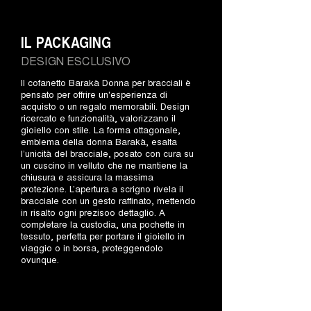
IL PACKAGING
DESIGN ESCLUSIVO
Il cofanetto Barakà Donna per bracciali è
pensato per offrire un'esperienza di
acquisto o un regalo memorabili. Design
ricercato e funzionalità, valorizzano il
gioiello con stile. La forma ottagonale,
emblema della donna Barakà, esalta
l’unicità del bracciale, posato con cura su
un cuscino in velluto che ne mantiene la
chiusura e assicura la massima
protezione. L’apertura a scrigno rivela il
bracciale con un gesto raffinato, mettendo
in risalto ogni prezisoo dettaglio. A
completare la custodia, una pochette in
tessuto, perfetta per portare il gioiello in
viaggio o in borsa, proteggendolo
ovunque.