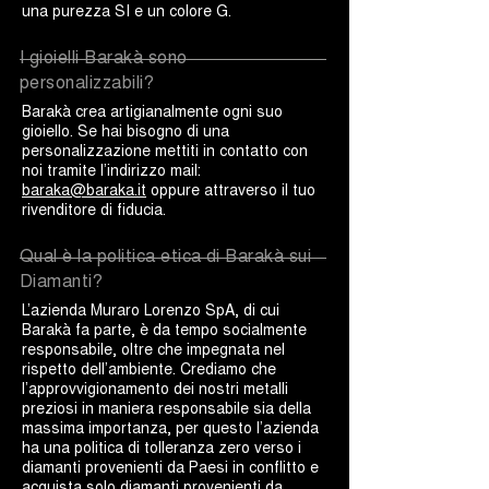
una purezza SI e un colore G.
I gioielli Barakà sono
personalizzabili?
Barakà crea artigianalmente ogni suo
gioiello. Se hai bisogno di una
personalizzazione mettiti in contatto con
noi tramite l’indirizzo mail:
baraka@baraka.it
oppure attraverso il tuo
rivenditore di fiducia.
Qual è la politica etica di Barakà sui
Diamanti?
L’azienda Muraro Lorenzo SpA, di cui
Barakà fa parte, è da tempo socialmente
responsabile, oltre che impegnata nel
rispetto dell’ambiente. Crediamo che
l’approvvigionamento dei nostri metalli
preziosi in maniera responsabile sia della
massima importanza, per questo l’azienda
ha una politica di tolleranza zero verso i
diamanti provenienti da Paesi in conflitto e
acquista solo diamanti provenienti da