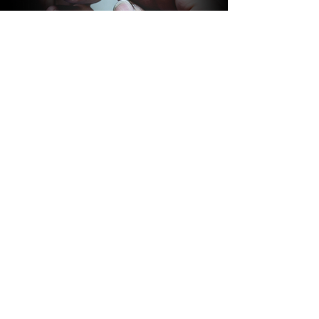
BARAKÀ GIOIELLI
IDENTITÀ E PASSIONE
Tutti i gioielli Barakà sono sinonimo del
più prestigioso Made in Italy creativo.
Grazie ad uno staff altamente
qualificato, composto da più di 80
persone con competenze ed
esperienze diverse, l’azienda è in grado
di seguire l’intero processo di
produzione del gioiello. Gusto italiano,
passione familiare, innovazione e design
sono i valori che contraddistinguono i
Gioielli Barakà, capaci di donare identità
ed eleganza a chi li indossa.
DETTAGLI