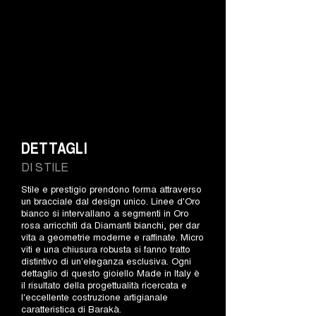
DETTAGLI
DI STILE
Stile e prestigio prendono forma attraverso
un bracciale dal design unico. Linee d'Oro
bianco si intervallano a segmenti in Oro
rosa arricchiti da Diamanti bianchi, per dar
vita a geometrie moderne e raffinate. Micro
viti e una chiusura robusta si fanno tratto
distintivo di un'eleganza esclusiva. Ogni
dettaglio di questo gioiello Made in Italy è
il risultato della progettualità ricercata e
l'eccellente costruzione artigianale
caratteristica di Barakà.