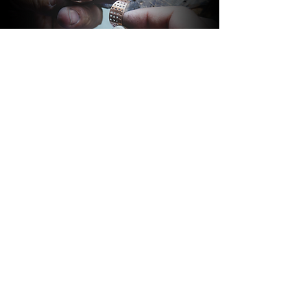
BARAKÀ GIOIELLI
IDENTITÀ E PASSIONE
Tutti i gioielli Barakà sono sinonimo del
più prestigioso Made in Italy creativo.
Grazie ad uno staff altamente
qualificato, composto da più di 80
persone con competenze ed
esperienze diverse, l’azienda è in grado
di seguire l’intero processo di
produzione del gioiello. Gusto italiano,
passione familiare, innovazione e design
sono i valori che contraddistinguono i
Gioielli Barakà, capaci di donare identità
ed eleganza a chi li indossa.