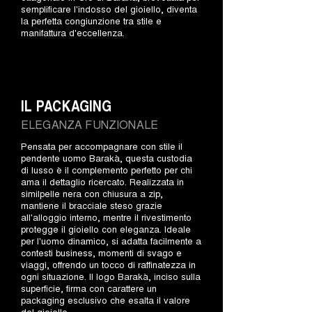
semplificare l'indosso del gioiello, diventa
la perfetta congiunzione tra stile e
manifattura d'eccellenza.
IL PACKAGING
ELEGANZA FUNZIONALE
Pensata per accompagnare con stile il
pendente uomo Barakà, questa custodia
di lusso è il complemento perfetto per chi
ama il dettaglio ricercato. Realizzata in
similpelle nera con chiusura a zip,
mantiene il bracciale steso grazie
all'alloggio interno, mentre il rivestimento
protegge il gioiello con eleganza. Ideale
per l'uomo dinamico, si adatta facilmente a
contesti business, momenti di svago e
viaggi, offrendo un tocco di raffinatezza in
ogni situazione. Il logo Barakà, inciso sulla
superficie, firma con carattere un
packaging esclusivo che esalta il valore
del gioiello.