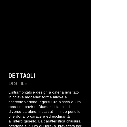
DETTAGLI
DI STILE
L'intramontabile design a catena rivisitato
in chiave moderna: forme nuove e
ricercate vedono legarsi Oro bianco e Oro
rosa con pavè di Diamanti bianchi di
diverse carature, incassati in linee perfette
che donano carattere ed esclusività
all'intero gioiello. La caratteristica chiusura
ottagonale in Oro di Barakà, brevettata per