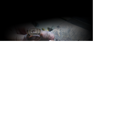
BARAKÀ GIOIELLI
IDENTITÀ E PASSIONE
Tutti i gioielli Barakà sono sinonimo del
più prestigioso Made in Italy creativo.
Grazie ad uno staff altamente
qualificato, composto da più di 80
persone con competenze ed
esperienze diverse, l’azienda è in grado