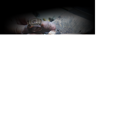
BARAKÀ GIOIELLI
IDENTITÀ E PASSIONE
Tutti i gioielli Barakà sono sinonimo del
più prestigioso Made in Italy creativo.
Grazie ad uno staff altamente
qualificato, composto da più di 80
persone con competenze ed
esperienze diverse, l’azienda è in grado
di seguire l’intero processo di
produzione del gioiello. Gusto italiano,