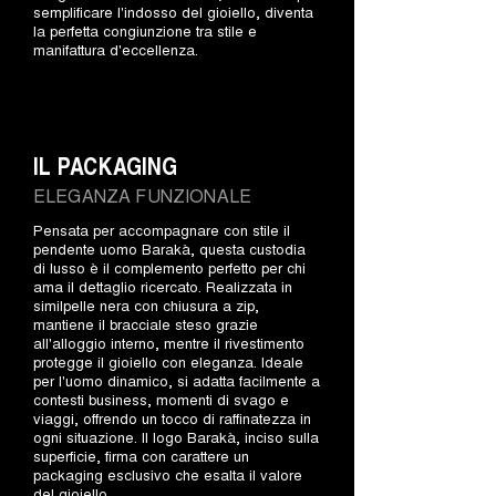
semplificare l'indosso del gioiello, diventa
la perfetta congiunzione tra stile e
manifattura d'eccellenza.
IL PACKAGING
ELEGANZA FUNZIONALE
Pensata per accompagnare con stile il
pendente uomo Barakà, questa custodia
di lusso è il complemento perfetto per chi
ama il dettaglio ricercato. Realizzata in
similpelle nera con chiusura a zip,
mantiene il bracciale steso grazie
all'alloggio interno, mentre il rivestimento
protegge il gioiello con eleganza. Ideale
per l'uomo dinamico, si adatta facilmente a
contesti business, momenti di svago e
viaggi, offrendo un tocco di raffinatezza in
ogni situazione. Il logo Barakà, inciso sulla
superficie, firma con carattere un
packaging esclusivo che esalta il valore
del gioiello.