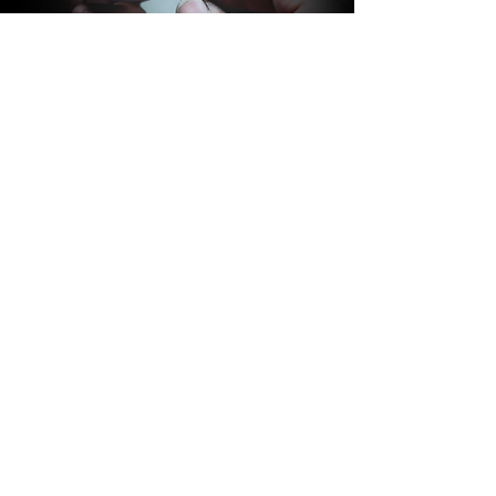
BARAKÀ GIOIELLI
IDENTITÀ E PASSIONE
Tutti i gioielli Barakà sono sinonimo del
più prestigioso Made in Italy creativo.
Grazie ad uno staff altamente
qualificato, composto da più di 80
persone con competenze ed
esperienze diverse, l’azienda è in grado
di seguire l’intero processo di
produzione del gioiello. Gusto italiano,
passione familiare, innovazione e design
sono i valori che contraddistinguono i
Gioielli Barakà, capaci di donare identità
ed eleganza a chi li indossa.
DETTAGLI