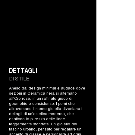
DETTAGLI
DI STILE
Anello dal design minimal e audace dove
sezioni in Ceramica nera si alternano
all'Oro rosè, in un raffinato gioco di
geometrie e consistenze. I perni che
attraversano l'interno gioiello diventano i
dettagli di un'estetica moderna, che
esaltano la purezza delle linee
leggermente stondate. Un gioiello dal
fascino urbano, pensato per regalare un
accento di classe e personalità ad ogni