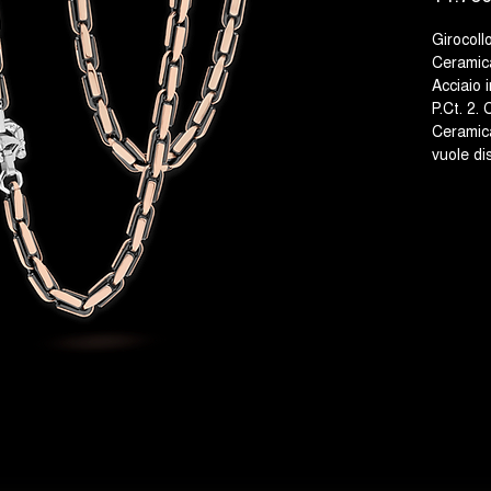
Girocoll
Ceramica
Acciaio 
P.Ct. 2.
Ceramic
vuole dis
original
Made in 
disponib
di Oro.