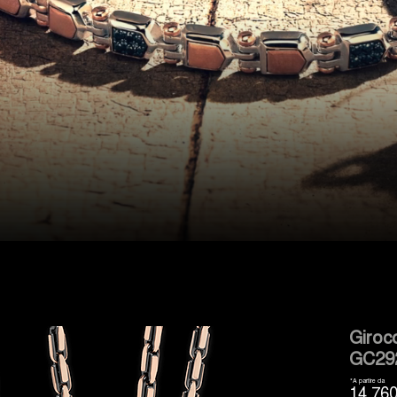
Giroc
GC29
*A partire da
14.760