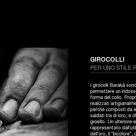
GIROCOLLI
PER UNO STILE 
I girocolli Barakà son
permettere un indosso
forma del collo. Propri
realizzati artigianalm
perché composti da e
saldati tra di loro, e
gioiello. Un ulteriore 
rappresentato dall'util
dell'oro, il "bicolore"