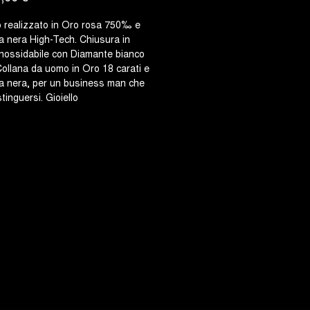
o realizzato in Oro rosa 750‰ e
 nera High-Tech. Chiusura in
inossidabile con Diamante bianco
 Collana da uomo in Oro 18 carati e
a nera, per un business man che
tinguersi. Gioiello
emarchiato Barakà, totalmente
Italy. Questo girocollo da uomo è
ile in diverse misure e colorazioni