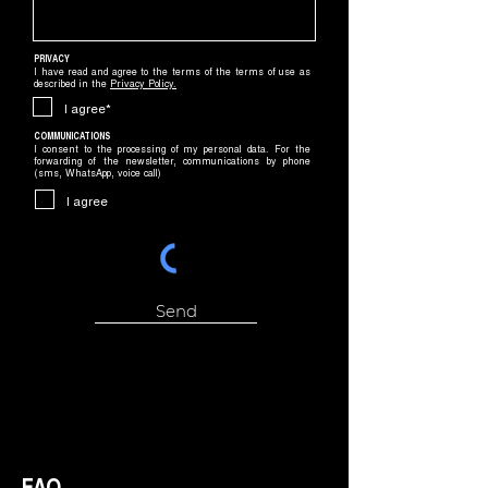
PRIVACY
I have read and agree to the terms of the terms of use as
described in the
Privacy Policy
.
I agree*
COMMUNICATIONS
I consent to the processing of my personal data. For the
forwarding of the newsletter, communications by phone
(sms, WhatsApp, voice call)
I agree
Send
FAQ