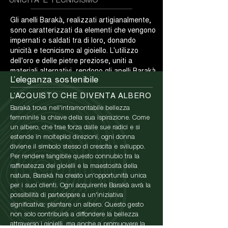
Gli anelli Barakà, realizzati artigianalmente,
sono caratterizzati da elementi che vengono
impernati o saldati tra di loro, donando
unicità e tecnicismo al gioiello. L'utilizzo
dell'oro e delle pietre preziose, uniti a
materiali alternativi, rendono gli anelli Barakà
L’eleganza sostenibile
unici nel loro genere.
L’ACQUISTO CHE DIVENTA ALBERO
Barakà trova nell'intramontabile bellezza
femminile la chiave della sua ispirazione. Come
un albero, che trae forza dalle sue radici e si
estende in molteplici direzioni, ogni donna
diviene il simbolo stesso di crescita e sviluppo.
Per rendere tangibile questo connubio tra la
raffinatezza dei gioielli e la maestosità della
natura, Barakà ha creato un'opportunità unica
per i suoi clienti. Ogni acquirente Barakà avrà la
possibilità di partecipare a un'iniziativa
significativa: piantare un albero. Questo gesto
non solo contribuirà a diffondere la bellezza
attraverso i gioielli, ma anche a promuovere la