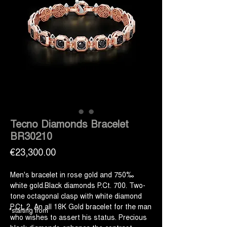
Tecno Diamonds Bracelet
BR30210
Price
€23,300.00
Men's bracelet in rose gold and 750‰
white gold.Black diamonds P.Ct. 700. Two-
tone octagonal clasp with white diamond
P.Ct. 2. An all 18K Gold bracelet for the man
*starting from
who wishes to assert his status. Precious