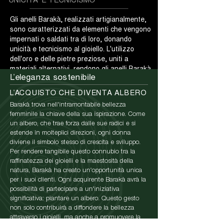
Gli anelli Barakà, realizzati artigianalmente,
sono caratterizzati da elementi che vengono
impernati o saldati tra di loro, donando
unicità e tecnicismo al gioiello. L'utilizzo
dell'oro e delle pietre preziose, uniti a
materiali alternativi, rendono gli anelli Barakà
L’eleganza sostenibile
unici nel loro genere.
L’ACQUISTO CHE DIVENTA ALBERO
Barakà trova nell'intramontabile bellezza
femminile la chiave della sua ispirazione. Come
un albero, che trae forza dalle sue radici e si
estende in molteplici direzioni, ogni donna
diviene il simbolo stesso di crescita e sviluppo.
Per rendere tangibile questo connubio tra la
raffinatezza dei gioielli e la maestosità della
natura, Barakà ha creato un'opportunità unica
per i suoi clienti. Ogni acquirente Barakà avrà la
possibilità di partecipare a un'iniziativa
significativa: piantare un albero. Questo gesto
non solo contribuirà a diffondere la bellezza
attraverso i gioielli, ma anche a promuovere la