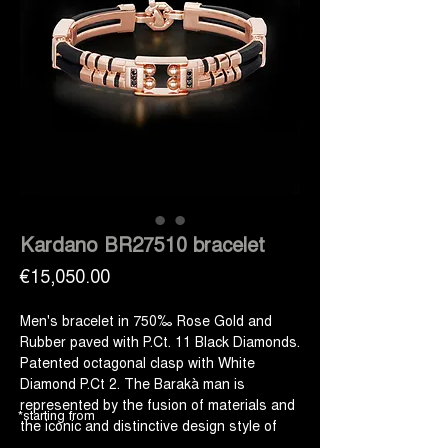
Kardano BR27510 bracelet
Price
€15,050.00
Men's bracelet in 750‰ Rose Gold and
Rubber paved with P.Ct. 11 Black Diamonds.
Patented octagonal clasp with White
Diamond P.Ct 2. The Barakà man is
represented by the fusion of materials and
*starting from
the iconic and distinctive design style of
this bracelet. The luxury of 18K Gold is