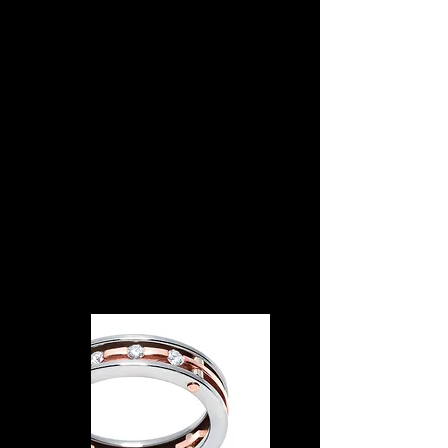
juxtaposed with the strength and modernity
of rubber. Available in different colors of
Gold and a variety of sizes. 100% Made in
Italy.