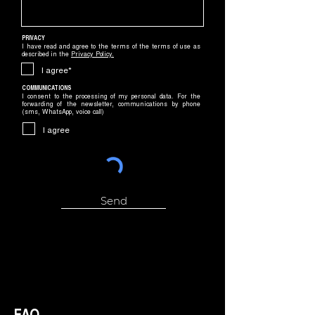
PRIVACY
I have read and agree to the terms of the terms of use as
described in the
Privacy Policy
.
I agree*
COMMUNICATIONS
I consent to the processing of my personal data. For the
forwarding of the newsletter, communications by phone
(sms, WhatsApp, voice call)
I agree
Send
FAQ